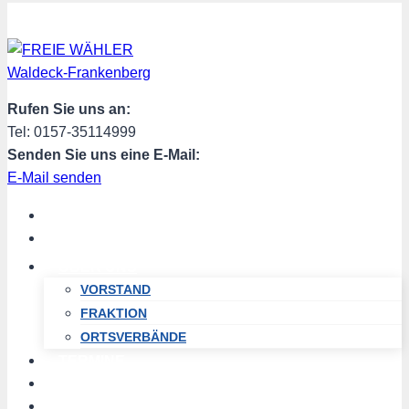
Zum
Inhalt
springen
Rufen Sie uns an:
Tel: 0157-35114999
Senden Sie uns eine E-Mail:
E-Mail senden
START
AKTUELL
ÜBER UNS
VORSTAND
FRAKTION
ORTSVERBÄNDE
TERMINE
PROGRAMM
SPENDEN