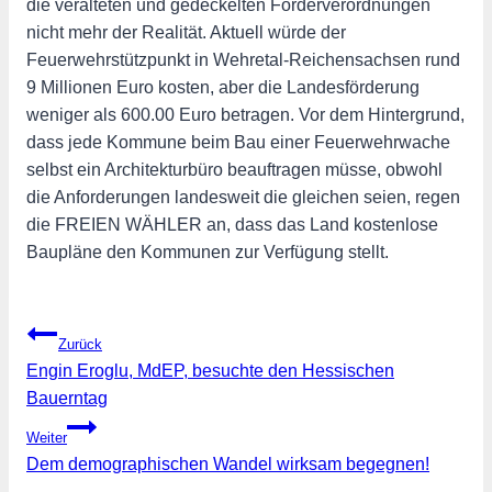
die veralteten und gedeckelten Förderverordnungen
nicht mehr der Realität. Aktuell würde der
Feuerwehrstützpunkt in Wehretal-Reichensachsen rund
9 Millionen Euro kosten, aber die Landesförderung
weniger als 600.00 Euro betragen. Vor dem Hintergrund,
dass jede Kommune beim Bau einer Feuerwehrwache
selbst ein Architekturbüro beauftragen müsse, obwohl
die Anforderungen landesweit die gleichen seien, regen
die FREIEN WÄHLER an, dass das Land kostenlose
Baupläne den Kommunen zur Verfügung stellt.
Beitragsnavigation
Zurück
Engin Eroglu, MdEP, besuchte den Hessischen
Bauerntag
Weiter
Dem demographischen Wandel wirksam begegnen!