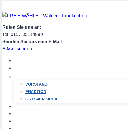
Zum
Inhalt
springen
Rufen Sie uns an:
Tel: 0157-35114999
Senden Sie uns eine E-Mail:
E-Mail senden
START
AKTUELL
ÜBER UNS
VORSTAND
FRAKTION
ORTSVERBÄNDE
TERMINE
PROGRAMM
SPENDEN
MITGLIED WERDEN