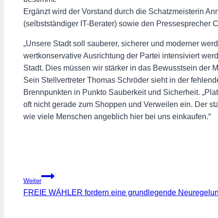
Ergänzt wird der Vorstand durch die Schatzmeisterin Ann
(selbstständiger IT-Berater) sowie den Pressesprecher 
„Unsere Stadt soll sauberer, sicherer und moderner wer
wertkonservative Ausrichtung der Partei intensiviert werd
Stadt. Dies müssen wir stärker in das Bewusstsein der 
Sein Stellvertreter Thomas Schröder sieht in der fehlende
Brennpunkten in Punkto Sauberkeit und Sicherheit. „Pla
oft nicht gerade zum Shoppen und Verweilen ein. Der sta
wie viele Menschen angeblich hier bei uns einkaufen.“
Beitragsnavigation
Weiter
FREIE WÄHLER fordern eine grundlegende Neuregelung