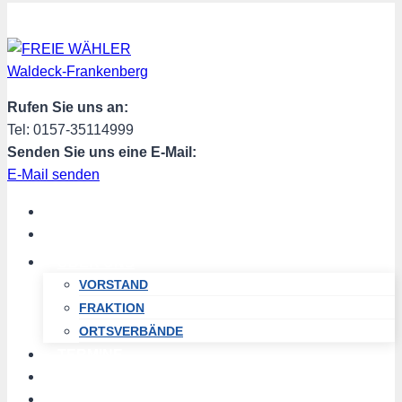
Zum
Inhalt
springen
Rufen Sie uns an:
Tel: 0157-35114999
Senden Sie uns eine E-Mail:
E-Mail senden
START
AKTUELL
ÜBER UNS
VORSTAND
FRAKTION
ORTSVERBÄNDE
TERMINE
PROGRAMM
SPENDEN