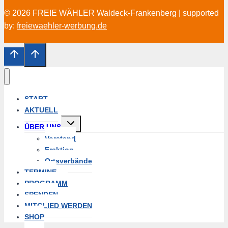
© 2026 FREIE WÄHLER Waldeck-Frankenberg | supported
by:
freiewaehler-werbung.de
START
AKTUELL
Untermenü
ÜBER UNS
erweitern
Vorstand
Fraktion
Ortsverbände
TERMINE
PROGRAMM
SPENDEN
MITGLIED WERDEN
SHOP