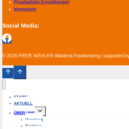
Privatsphäre-Einstellungen
Impressum
Social Media:
© 2026 FREIE WÄHLER Waldeck-Frankenberg | supported b
START
AKTUELL
Untermenü
ÜBER UNS
erweitern
Vorstand
Fraktion