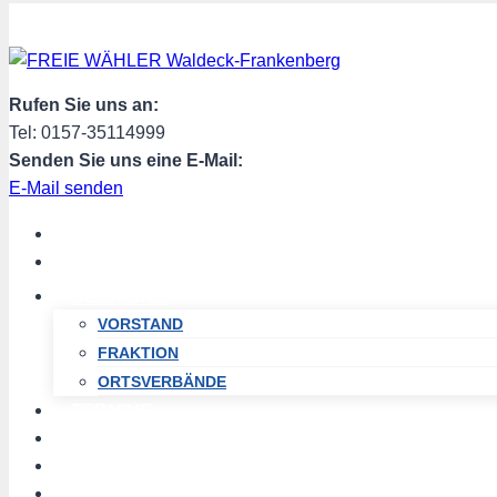
Zum
Inhalt
springen
Rufen Sie uns an:
Tel: 0157-35114999
Senden Sie uns eine E-Mail:
E-Mail senden
START
AKTUELL
ÜBER UNS
VORSTAND
FRAKTION
ORTSVERBÄNDE
TERMINE
PROGRAMM
SPENDEN
MITGLIED WERDEN