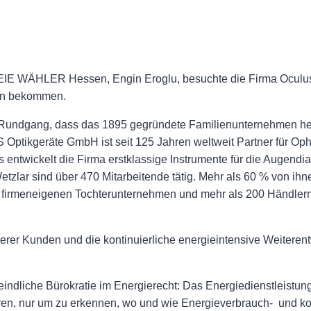
IE WÄHLER Hessen, Engin Eroglu, besuchte die Firma Oculus 
men bekommen.
m Rundgang, dass das 1895 gegründete Familienunternehmen heut
Optikgeräte GmbH ist seit 125 Jahren weltweit Partner für Op
 entwickelt die Firma erstklassige Instrumente für die Augend
Wetzlar sind über 470 Mitarbeitende tätig. Mehr als 60 % von ih
 firmeneigenen Tochterunternehmen und mehr als 200 Händlern 
rer Kunden und die kontinuierliche energieintensive Weiterent
indliche Bürokratie im Energierecht: Das Energiedienstleistung
en, nur um zu erkennen, wo und wie Energieverbrauch- und k