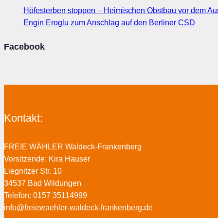
Höfesterben stoppen – Heimischen Obstbau vor dem Au
Engin Eroglu zum Anschlag auf den Berliner CSD
Facebook
Kontakt:
FREIE WÄHLER Waldeck-Frankenberg
Vorsitzende: Kira Hauser
Liegnitzer Str. 10
34537 Bad Wildungen
Telefon: 0157 35114999
info@freiewaehler-waldeck-frankenberg.de