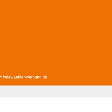
y:
freiewaehler-werbung.de