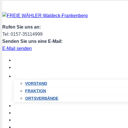
Zum
Inhalt
springen
Rufen Sie uns an:
Tel: 0157-35114999
Senden Sie uns eine E-Mail:
E-Mail senden
START
AKTUELL
ÜBER UNS
VORSTAND
FRAKTION
ORTSVERBÄNDE
TERMINE
PROGRAMM
SPENDEN
MITGLIED WERDEN